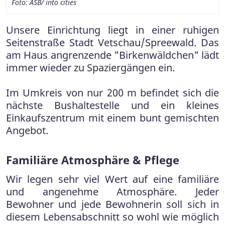
Foto: ASB/ into cities
Foto: ASB/ into cities
Foto: ASB/ into cities
Foto: ASB/ into cities
Unsere Einrichtung liegt in einer ruhigen
Seitenstraße Stadt Vetschau/Spreewald. Das
am Haus angrenzende "Birkenwäldchen" lädt
immer wieder zu Spaziergängen ein.
Im Umkreis von nur 200 m befindet sich die
nächste Bushaltestelle und ein kleines
Einkaufszentrum mit einem bunt gemischten
Angebot.
Familiäre Atmosphäre & Pflege
Wir legen sehr viel Wert auf eine familiäre
und angenehme Atmosphäre. Jeder
Bewohner und jede Bewohnerin soll sich in
diesem Lebensabschnitt so wohl wie möglich