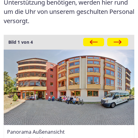
Unterstützung benötigen, werden hier rund
um die Uhr von unserem geschulten Personal
versorgt.
Bild 1 von 4
Panorama Außenansicht
Panorama Foyer
Panorama Empfang
Panorama Wohnbereich